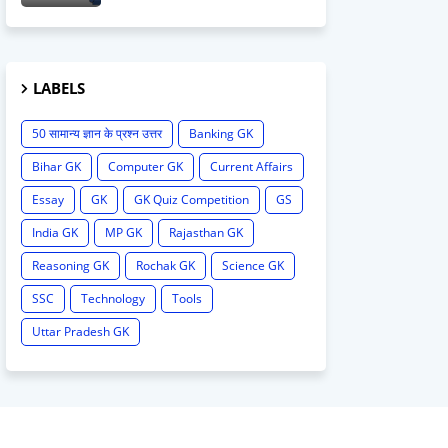
LABELS
50 सामान्य ज्ञान के प्रश्न उत्तर
Banking GK
Bihar GK
Computer GK
Current Affairs
Essay
GK
GK Quiz Competition
GS
India GK
MP GK
Rajasthan GK
Reasoning GK
Rochak GK
Science GK
SSC
Technology
Tools
Uttar Pradesh GK